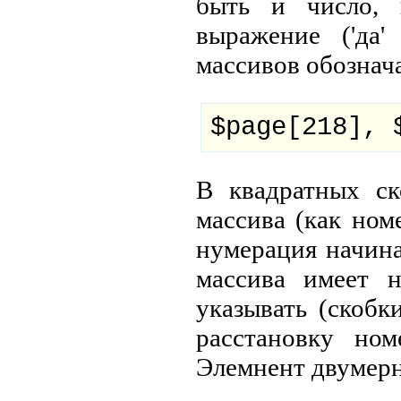
быть и число, 
выражение ('да'
массивов обознач
$page[218], 
В квадратных ск
массива (как ном
нумерация начина
массива имеет 
указывать (скобк
расстановку но
Элемнент двумерн