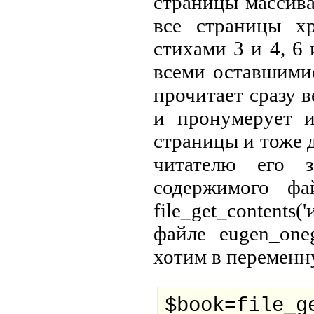
страницы массива
все страницы х
стихами 3 и 4, 6 
всеми оставшимис
прочитает сразу в
и пронумерует и
страницы и тоже д
читателю его з
содержимого фа
file_get_contents
файле eugen_one
хотим в переменну
$book=file_g