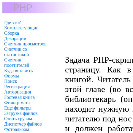
PHP
Где это?
Комплектующие
Сборка
Декорации
Счетчик просмотров
Счетчик со
статистикой
Задача PHP-скрип
Счетчик
посетителей
страницу. Как в
Куда вставить
Формы
книгой. Читатель
Поиск
Регистрация
этой главе (во в
Авторизация
библиотекарь (о
Гостевая книга
Фильтр мата
находит нужную г
Еще фильтры
Загрузка файлов
читателю под нос
Опять грузим
Диспетчер файлов
и должен работа
Фотоальбом