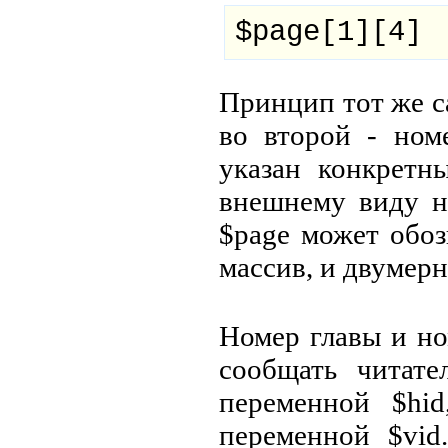
$page[1][4]
Принцип тот же са
во второй - ном
указан конкретн
внешнему виду н
$page может обо
массив, и двумер
Номер главы и н
сообщать читате
переменной $hi
переменной $vid