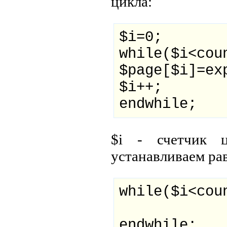
цикла:
$i=0;
while($i<cou
$page[$i]=ex
$i++;
endwhile;
$i - счетчик 
устанавливаем ра
while($i<cou
endwhile;