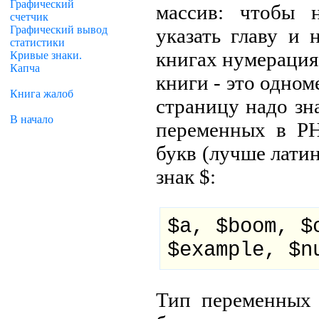
Графический
массив: чтобы 
счетчик
Графический вывод
указать главу и
статистики
книгах нумерация
Кривые знаки.
Капча
книги - это одном
Книга жалоб
страницу надо зн
В начало
переменных в P
букв (лучше лати
знак $:
$a, $boom, $
$example, $n
Тип переменных 