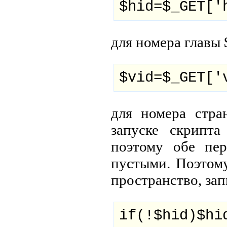
$hid=$_GET['
для номера главы 
$vid=$_GET['
для номера стра
запуске скрипта
поэтому обе пе
пустыми. Поэтому
пространство, зап
if(!$hid)$hi